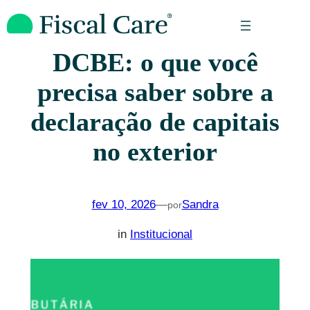
Pular
para
o
DCBE: o que você
conteúdo
precisa saber sobre a
declaração de capitais
no exterior
fev 10, 2026
—
Sandra
por
in
Institucional