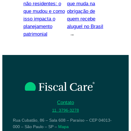
não residentes: o
que muda na
que mudou e como
obrigação de
isso impacta o
quem recebe
planejamento
aluguel no Brasil
patrimonial
→
Contato
11. 3796-3278
Rua Cubatão, 86 – Sala 608 – Paraíso – CEP 04013-
000 – São Paulo – SP –
Mapa