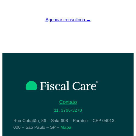
Agendar consultoria →
Contato
11. 3796-3278
Rua Cubatão, 86 – Sala 608 – Paraíso – CEP 04013-
000 – São Paulo – SP –
Mapa